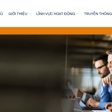
HỦ
GIỚI THIỆU
LĨNH VỰC HOẠT ĐỘNG
TRUYỀN THÔNG