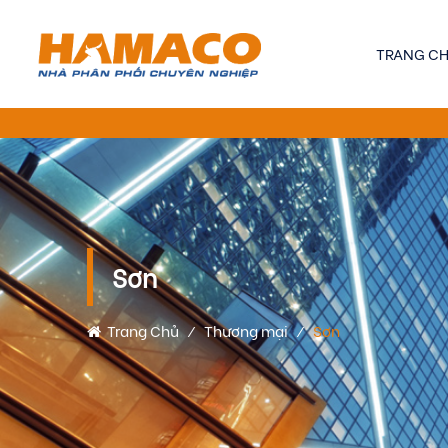
TRANG C
Sơn
Trang Chủ
⁄
Thương mại
⁄
Sơn