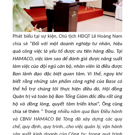
Phát biểu tại sự kiện, Chủ tịch HĐQT Lê Hoàng Nam
chia sẻ
“
Đối với một doanh nghiệp tư nhân, hiệu
quả công việc là yếu tố được ưu tiên hàng đầu. Tại
HAMACO, việc làm sao để đánh giá được năng suất
làm việc của đội ngũ cán bộ, nhân viên là điều được
Ban lãnh đạo đặc biệt quan tâm. Vì thế, ngay khi
biết rằng những sản phẩm công nghệ của Base có
thể hỗ trợ chúng tôi thực hiện điều đó, Hội đồng
Quản trị và toàn bộ Ban Tổng Giám đốc đều rất ủng
hộ và đồng lòng, quyết tâm triển khai
”, Ông cũng
chia sẻ thêm “
Trong
nhiều năm qua Ban Điều hành
và CBNV HAMACO Bê Tông đã xây dựng các quy
chế, quy định, quy trình…cho việc quản lý, vận hành
sản xuất kinh doanh của Công ty; trong quá trình