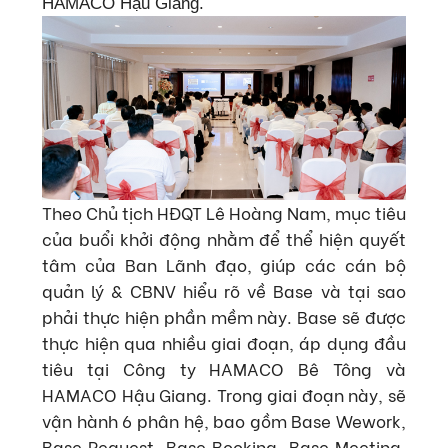
HAMACO Hậu Giang.
Theo Chủ tịch HĐQT Lê Hoàng Nam, mục tiêu
của buổi khởi động nhằm để thể hiện quyết
tâm của Ban Lãnh đạo, giúp các cán bộ
quản lý & CBNV hiểu rõ về Base và tại sao
phải thực hiện phần mềm này. Base sẽ được
thực hiện qua nhiều giai đoạn, áp dụng đầu
tiêu tại Công ty HAMACO Bê Tông và
HAMACO Hậu Giang. Trong giai đoạn này, sẽ
vận hành 6 phân hệ, bao gồm Base Wework,
Base Request, Base Booking, Base Meeting,