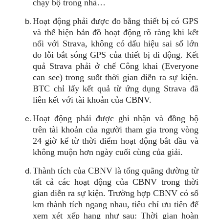
chạy bộ trong nhà…
Hoạt động phải được đo bằng thiết bị có GPS
và thể hiện bản đồ hoạt động rõ ràng khi kết
nối với Strava, không có dấu hiệu sai số lớn
do lỗi bắt sóng GPS của thiết bị di động. Kết
quả Strava phải ở chế Công khai (Everyone
can see) trong suốt thời gian diễn ra sự kiện.
BTC chỉ lấy kết quả từ ứng dụng Strava đã
liên kết với tài khoản của CBNV.
Hoạt động phải được ghi nhận và đồng bộ
trên tài khoản của người tham gia trong vòng
24 giờ kể từ thời điểm hoạt động bắt đầu
và
không muộn hơn ngày cuối cùng của giải.
Thành tích của CBNV là tổng quãng đường từ
tất cả các hoạt động của CBNV trong thời
gian diễn ra sự kiện. Trường hợp CBNV có số
km thành tích ngang nhau, tiêu chí ưu tiên để
xem xét xếp hạng như sau: Thời gian hoàn