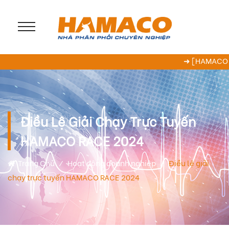
➜ [HAMACO HẬ
(31/07/
NHÂN VIÊN KI
➜ [NG
VIÊN PHÁT T
Điều Lệ Giải Chạy Trực Tuyến
HAMACO RACE 2024
Trang Chủ
⁄
Hoạt động doanh nghiệp
⁄
Điều lệ giải
chạy trực tuyến HAMACO RACE 2024