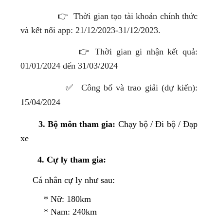
👉 Thời gian tạo tài khoản chính thức
và kết nối app: 21/12/2023-31/12/2023.
👉 Thời gian gi nhận kết quả:
01/01/2024 đến 31/03/2024
✅ Công bố và trao giải (dự kiến):
15/04/2024
3.
Bộ môn tham gia:
Chạy bộ / Đi bộ / Đạp
xe
4.
Cự ly tham gia:
Cá nhân cự ly như sau:
* Nữ: 180
km
* Nam: 240km