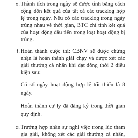
Thành tích trong ngày sẽ được tính bằng cách
cộng dồn kết quả của tất cả các tracklog hợp
lệ trong ngày. Nếu có các tracklog trong ngày
trùng nhau về thời gian, BTC chỉ tính kết quả
của hoạt động đầu tiên trong loạt hoạt động bị
trùng.
Hoàn thành cuộc thi:
CBNV
sẽ được chứng
nhận là hoàn thành giải chạy và được xét các
giải thưởng cá nhân khi đạt đồng thời 2 điều
kiện sau:
Có số ngày hoạt động hợp lệ tối thiểu là 8
ngày.
Hoàn thành cự ly đã đăng ký trong thời gian
quy định.
Trường hợp nhân sự nghỉ việc trong lúc tham
gia giải, không xét các giải thưởng cá nhân,