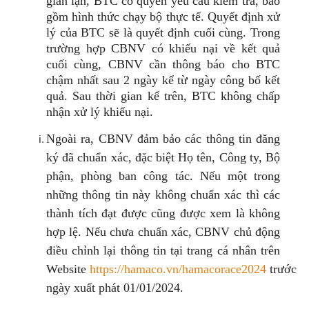
gian lận, BTC có quyền yêu cầu kiểm tra, bao
gồm hình thức chạy bộ thực tế. Quyết định xử
lý của BTC sẽ là quyết định cuối cùng. Trong
trường hợp
CBNV
có khiếu nại về kết quả
cuối cùng,
CBNV
cần thông báo cho BTC
chậm nhất sau 2 ngày kể từ ngày công bố kết
quả. Sau thời gian kể trên, BTC không chấp
nhận xử lý khiếu nại.
Ngoài ra,
CBNV
đảm bảo các thông tin đăng
ký đã chuẩn xác, đặc biệt Họ tên, Công ty,
Bộ
phận, phòng ban công tác
. Nếu một trong
những thông tin này không chuẩn xác thì các
thành tích đạt được cũng được xem là không
hợp lệ. Nếu chưa chuẩn xác,
CBNV
chủ động
điều chỉnh lại thông tin tại trang cá nhân trên
Website
https://hamaco.vn/hamacorace2024
trước
ngày xuất phát
01/01/2024
.