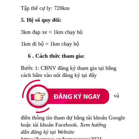
Tập thể cự ly:
720km
5.
Hệ số quy đổi:
3km đạp xe = 1km chạy bộ
1km đi bộ = 1km chạy b
ộ
6 . Cách thức tham gia:
Bước 1:
CBNV đ
ăng ký tham gia tại
bằng
cách bấm vào nút đăng ký tại đây
và
điền thông tin tham dự bằng tài khoản Google
hoặc tài khoản Facebook.
Xem hướng
dẫn
đăng ký tại Website