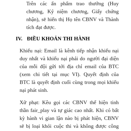
Trên các ấn phẩm trao thưởng (Huy
chương, Kỷ niệm chương, Giấy chứng
nhận), sẽ hiển thị Họ tên
CBNV
và Thành
tích đạt được.
IV.
ĐIỀU KHOẢN THI HÀNH
Khiếu nại: Email là kênh tiếp nhận khiếu nại
duy nhất và khiếu nại phải do người đại diện
của mỗi đội gửi tới địa chỉ email của BTC
(xem chi tiết tại mục VI). Quyết định của
BTC là quyết định cuối cùng trong mọi khiếu
nại phát sinh.
Xử phạt: Kêu gọi các CBNV thể hiện tinh
thần fair_play và tự giác cao nhất. Khi có bất
kỳ hành vi gian lận nào bị phát hiện, CBNV
sẽ bị loại khỏi cuộc thi và không được công