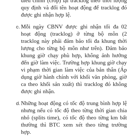
điều chỉnh (crop) lại tracklog theo thời lượng
quy định và đổi tên hoạt động để tracklog đó
được ghi nhận hợp lệ.
Mỗi ngày
CBNV
được ghi nhận tối đa 02
hoạt động (tracklog) ở từng bộ môn
(2
tracklog này phải đảm bảo tối đa khung thời
lượng cho từng bộ môn như trên)
. Đảm bảo
khung giờ chạy phù hợp, không ảnh hưởng
đến giờ làm việc. Trường hợp khung giờ chạy
vi phạm thời gian làm việc của bản thân (Áp
dụng giờ hành chính với khối văn phòng, giờ
ca theo khối sản xuất) thì tracklog đó không
được ghi nhận.
Những hoạt động có tốc độ trung bình hợp lệ
nhưng nếu có tốc độ theo từng thời gian chia
nhỏ (splits time), có tốc độ theo từng km bất
thường thì BTC xem xét theo từng trường
hợp.