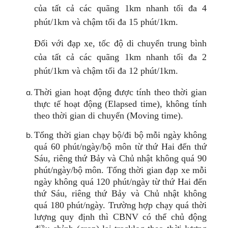
của tất cả các quãng 1km nhanh tối đa 4
phút/1km và chậm tối đa 15 phút/1km.
Đối với đạp xe, tốc độ di chuyển trung bình
của tất cả các quãng 1km nhanh tối đa 2
phút/1km và chậm tối đa 12 phút/1km.
Thời gian hoạt động được tính theo thời gian
thực tế hoạt động (Elapsed time), không tính
theo thời gian di chuyển (Moving time).
Tổng thời gian chạy bộ/đi bộ mỗi ngày không
quá 60 phút/ngày
/bộ môn
từ thứ Hai đến thứ
Sáu, riêng thứ Bảy và Chủ nhật không quá 90
phút/ngày
/bộ môn
. Tổng thời gian đạp xe mỗi
ngày không quá 120 phút/ngày từ thứ Hai đến
thứ Sáu, riêng thứ Bảy và Chủ nhật không
quá 180 phút
/
ngày.
Trường hợp chạy quá thời
lượng quy định thì CBNV có thể chủ động