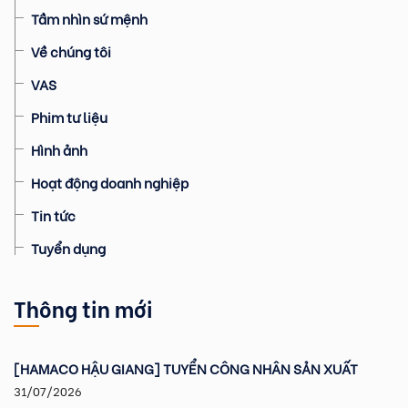
Tầm nhìn sứ mệnh
Về chúng tôi
VAS
Phim tư liệu
Hình ảnh
Hoạt động doanh nghiệp
Tin tức
Tuyển dụng
Thông tin mới
[HAMACO HẬU GIANG] TUYỂN CÔNG NHÂN SẢN XUẤT
31/07/2026