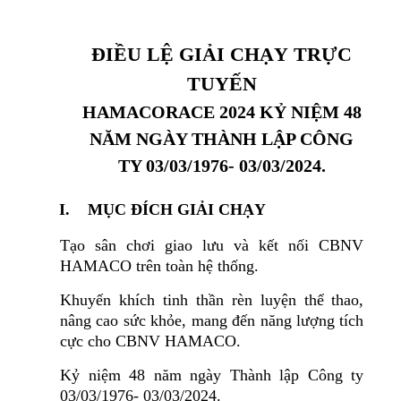
ĐIỀU LỆ GIẢI CHẠY
TRỰC
TUYẾN
HAMACORACE 2024 KỶ NIỆM 48
NĂM NGÀY THÀNH LẬP CÔNG
TY 03/03/1976- 03/03/2024.
I.
MỤC ĐÍCH GIẢI CHẠY
Tạo sân chơi giao lưu và kết nối CBNV
HAMACO trên toàn hệ thống.
Khuyến khích tinh thần rèn luyện thể thao,
nâng cao sức khỏe, mang đến năng lượng tích
cực cho CBNV HAMACO.
Kỷ niệm 48 năm ngày Thành lập Công ty
03/03/1976- 03/03/2024.