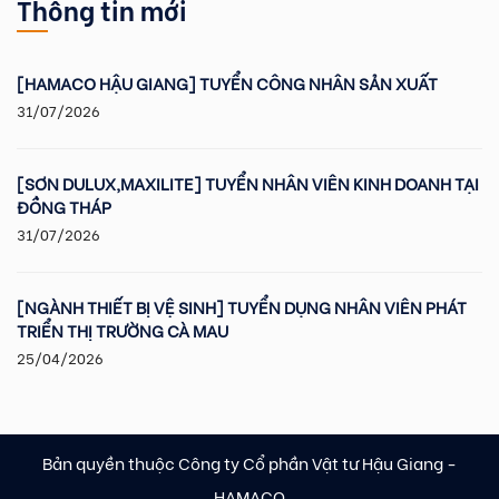
Thông tin mới
[HAMACO HẬU GIANG] TUYỂN CÔNG NHÂN SẢN XUẤT
31/07/2026
[SƠN DULUX,MAXILITE] TUYỂN NHÂN VIÊN KINH DOANH TẠI
ĐỒNG THÁP
31/07/2026
[NGÀNH THIẾT BỊ VỆ SINH] TUYỂN DỤNG NHÂN VIÊN PHÁT
TRIỂN THỊ TRƯỜNG CÀ MAU
25/04/2026
Bản quyền thuộc Công ty Cổ phần Vật tư Hậu Giang -
HAMACO